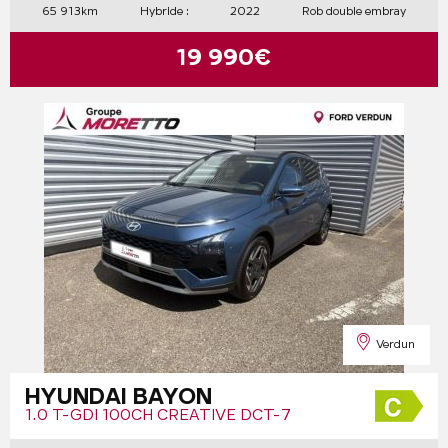
65 913km
Hybride :
2022
Rob double embray
19 990€
Verdun
HYUNDAI BAYON
1.0 T-GDI 100CH CREATIVE DCT-7