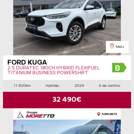
Metz
FORD KUGA
2.5 DURATEC 180CH HYBRID FLEXIFUEL
TITANIUM BUSINESS POWERSHIFT
11 300km
Hybride :
2024
A var continu
32 490€