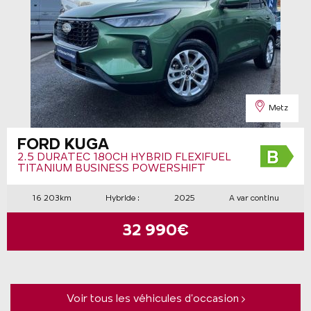
Metz
FORD KUGA
2.5 DURATEC 180CH HYBRID FLEXIFUEL
TITANIUM BUSINESS POWERSHIFT
16 203km
Hybride :
2025
A var continu
32 990€
Voir tous les véhicules d’occasion