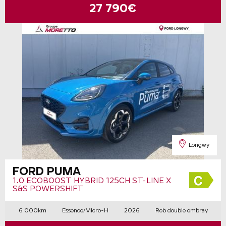
27 790€
Longwy
FORD PUMA
1.0 ECOBOOST HYBRID 125CH ST-LINE X
S&S POWERSHIFT
6 000km
Essence/Micro-H
2026
Rob double embray