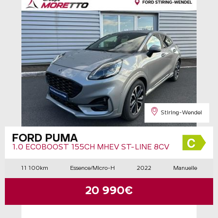
Stiring-Wendel
FORD PUMA
1.0 ECOBOOST 155CH MHEV ST-LINE 8CV
11 100km
Essence/Micro-H
2022
Manuelle
20 990€