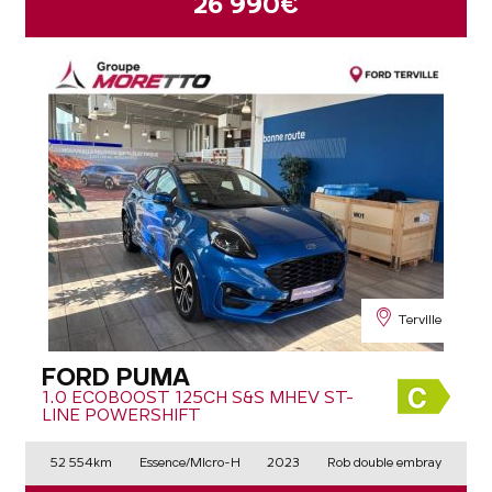
26 990€
Terville
FORD PUMA
1.0 ECOBOOST 125CH S&S MHEV ST-
LINE POWERSHIFT
52 554km
Essence/Micro-H
2023
Rob double embray