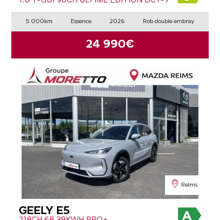
1.0 T-GDI 90CH ULTIME EDITION DCT-7
5 000km
Essence
2026
Rob double embray
24 990€
Reims
GEELY E5
218CH 68,39KWH PRO+