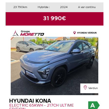
23 790km
Hybride :
2024
A var continu
31 990€
Verdun
HYUNDAI KONA
ELECTRIC 65KWH - 217CH ULTIME