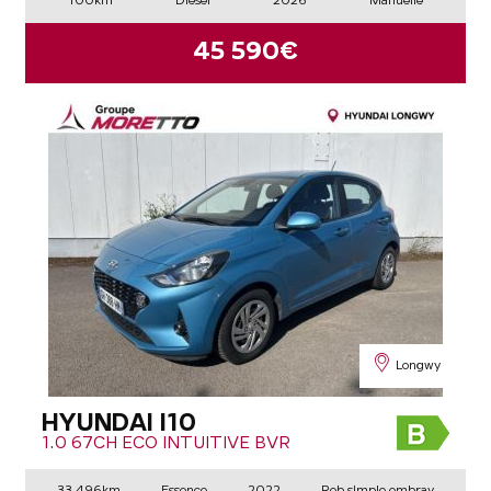
100km
Diesel
2026
Manuelle
45 590€
Longwy
HYUNDAI I10
1.0 67CH ECO INTUITIVE BVR
33 496km
Essence
2022
Rob simple embray