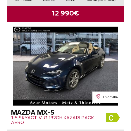
12 990€
Thionville
MAZDA MX-5
1.5 SKYACTIV-G 132CH KAZARI PACK
AERO