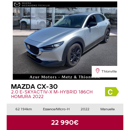
Thionville
MAZDA CX-30
2.0 E-SKYACTIV-X M-HYBRID 186CH
HOMURA 2022
62 194km
Essence/Micro-H
2022
Manuelle
22 990€