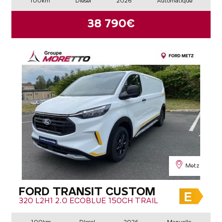
100km
Diesel
2026
Automatique
38 790€
Metz
FORD TRANSIT CUSTOM
320 L2H1 2.0 ECOBLUE 150CH TRAIL