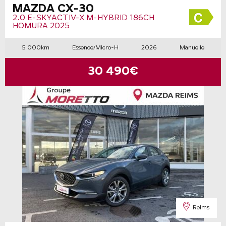
MAZDA CX-30
2.0 E-SKYACTIV-X M-HYBRID 186CH
HOMURA 2025
5 000km
Essence/Micro-H
2026
Manuelle
30 490€
Reims