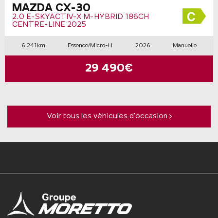
MAZDA CX-30
2.0 E-SKYACTIV-X M-HYBRID 186CH
CENTRE-LINE 2025
6 241km
Essence/Micro-H
2026
Manuelle
29 490€
Voir tous les véhicules d’occasion