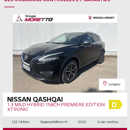
Longwy
NISSAN QASHQAI
1.3 MILD HYBRID 158CH PREMIERE EDITION
XTRONIC
122 144km
Essence/Micro-H
2021
A var continu