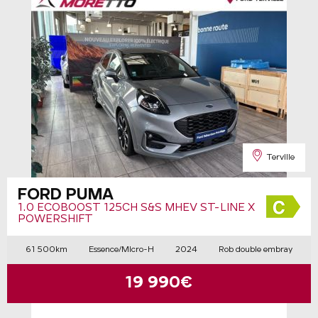
Terville
FORD PUMA
1.0 ECOBOOST 125CH S&S MHEV ST-LINE X
POWERSHIFT
61 500km
Essence/Micro-H
2024
Rob double embray
19 990€