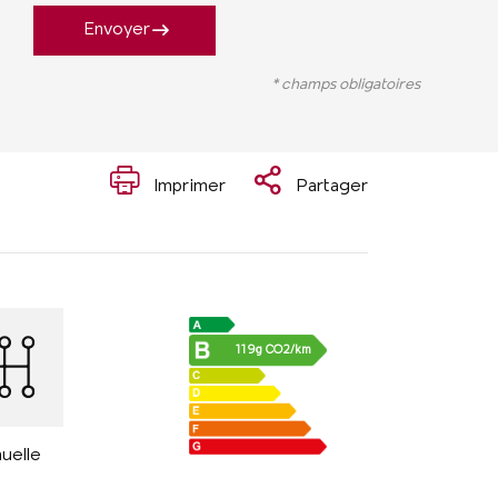
Envoyer
* champs obligatoires
Imprimer
Partager
119g CO2/km
uelle