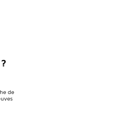
 ?
he de
euves