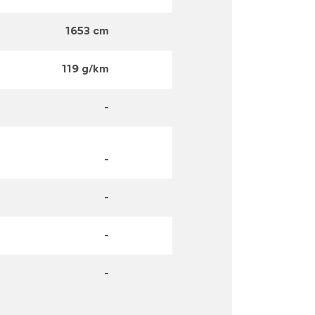
1653 cm
119 g/km
-
-
-
-
-