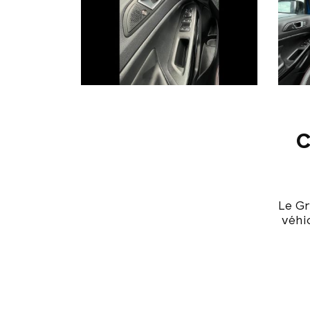
C
Le G
véhi