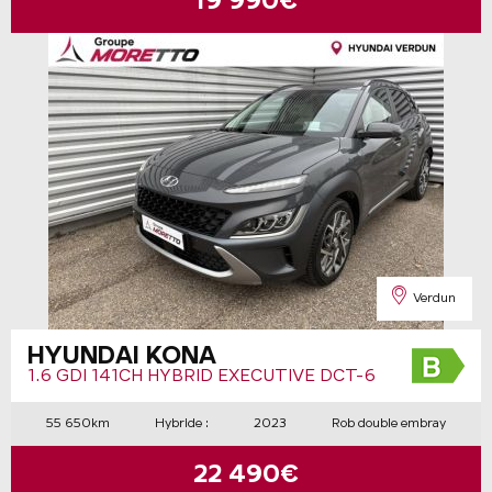
19 990€
Verdun
HYUNDAI KONA
1.6 GDI 141CH HYBRID EXECUTIVE DCT-6
55 650km
Hybride :
2023
Rob double embray
22 490€