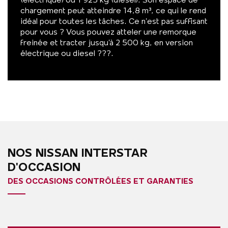
(électrique) ou 1 925 kg (diesel). Son espace de
chargement peut atteindre 14,8 m³, ce qui le rend
idéal pour toutes les tâches. Ce n’est pas suffisant
pour vous ? Vous pouvez atteler une remorque
freinée et tracter jusqu’à 2 500 kg, en version
électrique ou diesel ???.
NOS NISSAN INTERSTAR
D'OCCASION
DES OCCASIONS CONTRÔLÉES ET GARANTIES