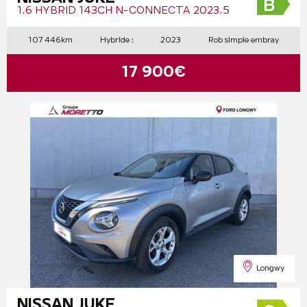
1.6 HYBRID 143CH N-CONNECTA 2023.5
107 446km
Hybride :
2023
Rob simple embray
17 900€
Longwy
NISSAN JUKE