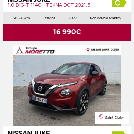
1.0 DIG-T 114CH TEKNA DCT 2021.5
58 245km
Essence
2022
Rob double embray
16 990€
Saint Dizier
NISSAN JUKE