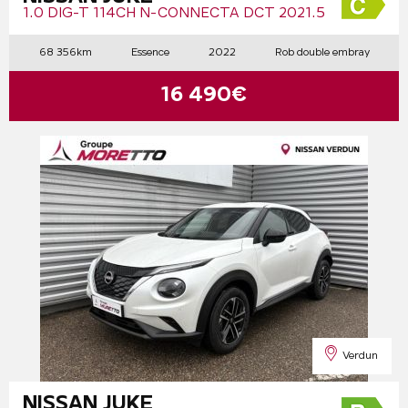
1.0 DIG-T 114CH N-CONNECTA DCT 2021.5
68 356km
Essence
2022
Rob double embray
16 490€
Verdun
NISSAN JUKE