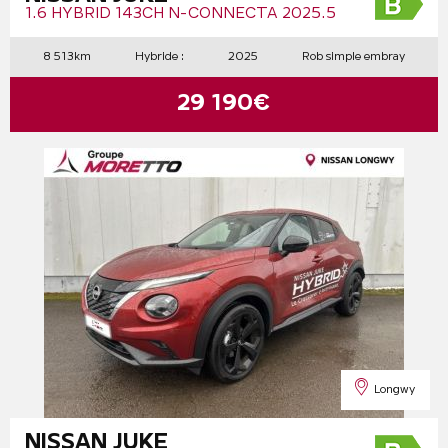
1.6 HYBRID 143CH N-CONNECTA 2025.5
8 513km
Hybride :
2025
Rob simple embray
29 190€
Longwy
NISSAN JUKE