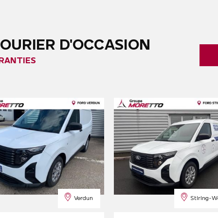
OURIER D'OCCASION
RANTIES
Verdun
Stiring-W