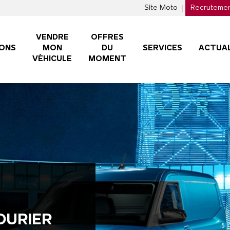
Site Moto
Recruteme
VENDRE
OFFRES
ONS
MON
DU
SERVICES
ACTUAL
VÉHICULE
MOMENT
OURIER