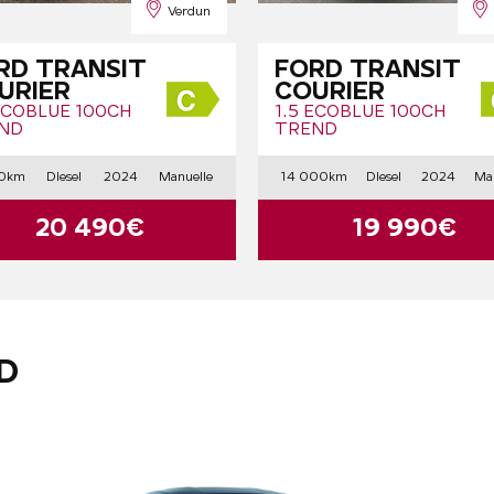
Verdun
RD TRANSIT
FORD TRANSIT
URIER
COURIER
 ECOBLUE 100CH
1.5 ECOBLUE 100CH
ND
TREND
00km
Diesel
2024
Manuelle
14 000km
Diesel
2024
Ma
20 490€
19 990€
D