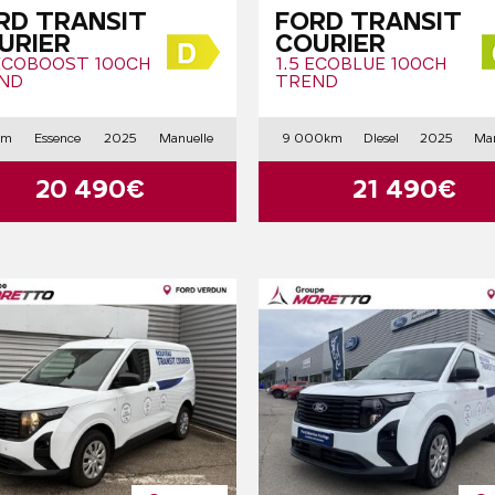
RD TRANSIT
FORD TRANSIT
URIER
COURIER
 ECOBOOST 100CH
1.5 ECOBLUE 100CH
ND
TREND
km
Essence
2025
Manuelle
9 000km
Diesel
2025
Man
20 490€
21 490€