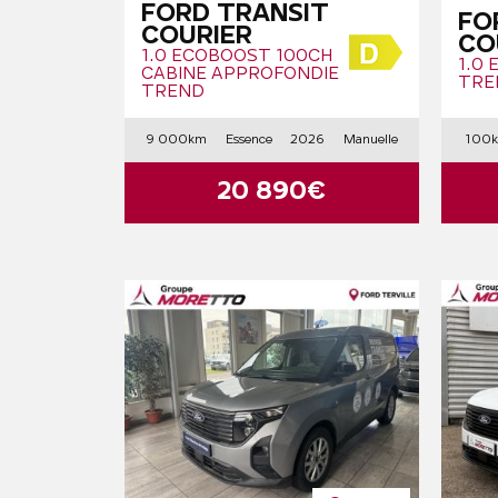
FORD TRANSIT
FO
COURIER
CO
1.0 ECOBOOST 100CH
1.0
CABINE APPROFONDIE
TRE
TREND
9 000km
Essence
2026
Manuelle
100
20 890€