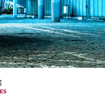
É
LES