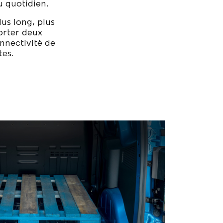
u quotidien.
us long, plus
porter deux
onnectivité de
tes
.