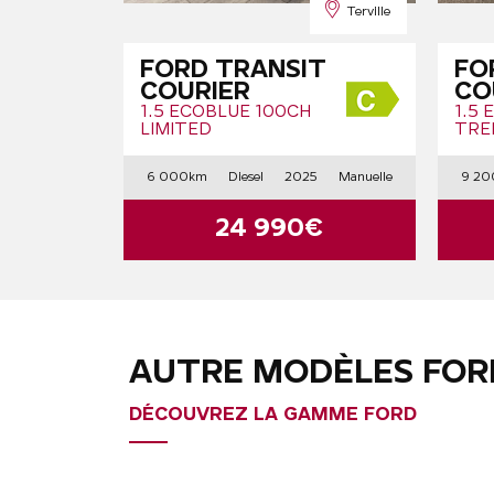
Terville
FORD TRANSIT
FO
COURIER
CO
1.5 ECOBLUE 100CH
1.5
LIMITED
TRE
6 000km
Diesel
2025
Manuelle
9 2
24 990€
AUTRE MODÈLES FOR
DÉCOUVREZ LA GAMME FORD