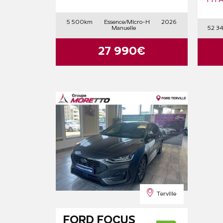
TIT
5 500km
Essence/Micro-H
2026
Manuelle
52 3
27 990€
Terville
FORD FOCUS