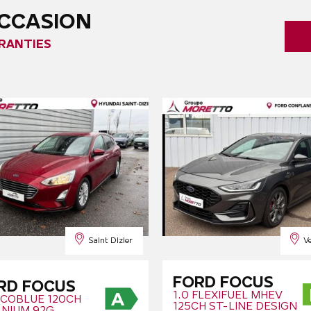
OCCASION
RANTIES
Saint Dizier
V
FORD FOCUS
RD FOCUS
1.0 FLEXIFUEL MHEV
ECOBLUE 120CH
125CH ST-LINE DESIGN