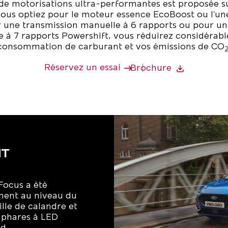
e motorisations
ultra-performantes
est proposée su
ous optiez pour le moteur essence EcoBoost ou l'un
r une transmission manuelle à 6 rapports ou pour un
 à 7 rapports Powershift, vous réduirez considérab
consommation de carburant et vos émissions de CO
Réservez un essai
Brochure
NT
Focus a été
ment au niveau du
rille de calandre et
 phares à LED