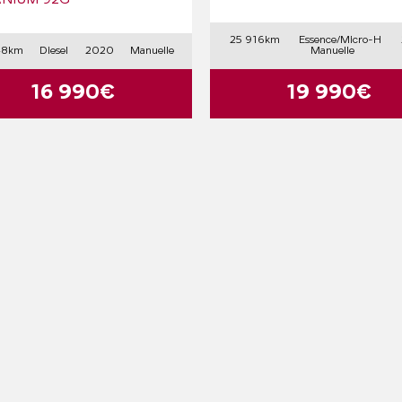
ANIUM 92G
25 916km
Essence/Micro-H
48km
Diesel
2020
Manuelle
Manuelle
16 990€
19 990€