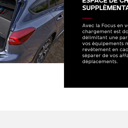
ESPACE DE 
SUPPLÉMENTA
Avec la Focus en v
chargement est dot
délimitant une par
vos équipements m
revêtement en cao
séparer de vos aff
déplacements.