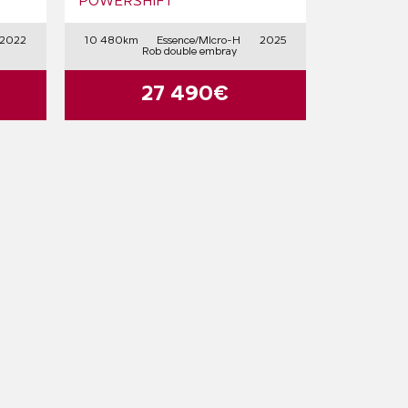
POWERSHIFT
2022
10 480km
Essence/Micro-H
2025
Rob double embray
27 490€