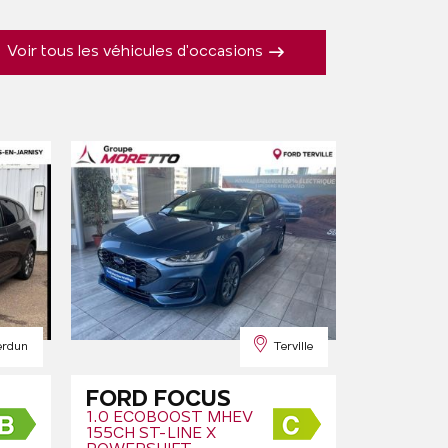
Voir tous les véhicules d'occasions
erdun
Terville
FORD FOCUS
1.0 ECOBOOST MHEV
155CH ST-LINE X