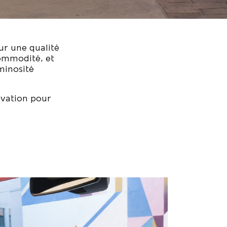
r une qualité
ommodité, et
minosité
ovation pour