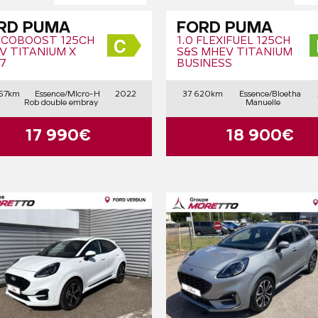
RD PUMA
FORD PUMA
 ECOBOOST 125CH
1.0 FLEXIFUEL 125CH
V TITANIUM X
S&S MHEV TITANIUM
7
BUSINESS
57km
Essence/Micro-H
2022
37 620km
Essence/Bioetha
Rob double embray
Manuelle
17 990€
18 900€