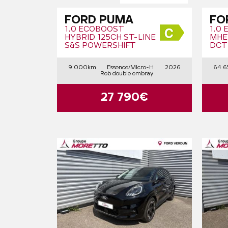
FORD PUMA
FO
1.0 ECOBOOST
1.0
HYBRID 125CH ST-LINE
MHE
S&S POWERSHIFT
DCT
9 000km
Essence/Micro-H
2026
64 6
Rob double embray
27 790€