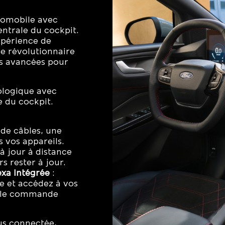
utomobile avec
entrale du cockpit.
xpérience de
le révolutionnaire
us avancées pour
ologique avec
e du cockpit.
 de câbles, une
 vos appareils.
 à jour à distance
s rester à jour.
xa intégrée
:
 et accédez à vos
mple commande
us connectée,