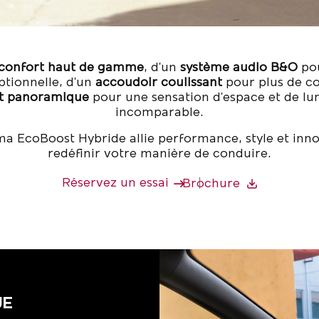
confort haut de gamme
, d'un
système audio B&O
pou
ptionnelle, d'un
accoudoir coulissant
pour plus de c
it panoramique
pour une sensation d'espace et de lu
incomparable.
a EcoBoost Hybride allie performance, style et inn
redéfinir votre manière de conduire.
Réservez un essai
Brochure
UE