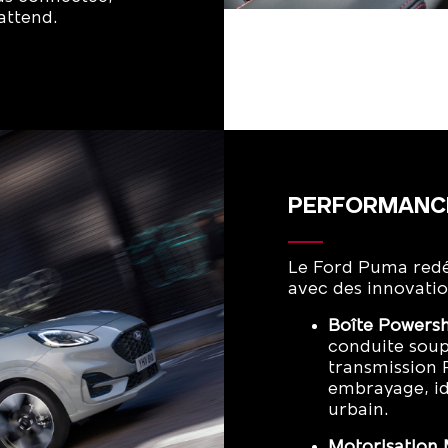
attend.
PERFORMANC
Le Ford Puma redéf
avec des innovati
Boîte Powersh
conduite soupl
transmission 
embrayage, id
urbain.
Motorisation