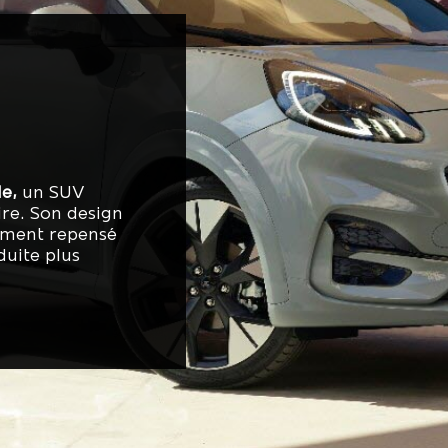
e,
un SUV
ire. Son design
rement repensé
duite plus