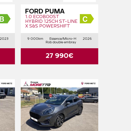
FORD PUMA
1.0 ECOBOOST
HYBRID 125CH ST-LINE
X S&S POWERSHIFT
2023
9 000km
Essence/Micro-H
2026
Rob double embray
27 990€