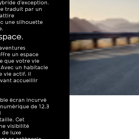
bride d'exception.
e traduit par un
attire
c une silhouette
e.
espace.
aventures
ffre un espace
e que votre vie
 Avec un habitacle
vie actif, il
vant accueillir
ble écran incurvé
 numérique de 12,3
l
aille. Cet
 visibilité
 de luxe