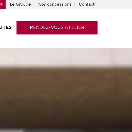
nt
Le Groupe
Nos concessions
Contact
ITÉS
RENDEZ-VOUS ATELIER