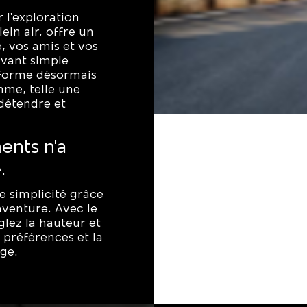
 l'exploration
ein air, offre un
, vos amis et vos
vant simple
sforme désormais
mme, telle une
détendre et
ents n’a
.
e simplicité grâce
’aventure. Avec le
glez la hauteur et
 préférences et la
ge.