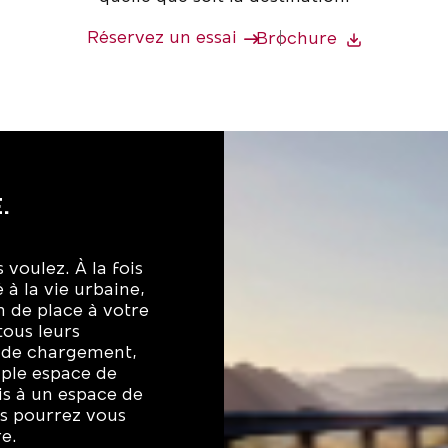
Réservez un essai
Brochure
.
 voulez. À la fois
à la vie urbaine,
de place à votre
tous leurs
e de chargement,
imple espace de
is à un espace de
us pourrez vous
re.